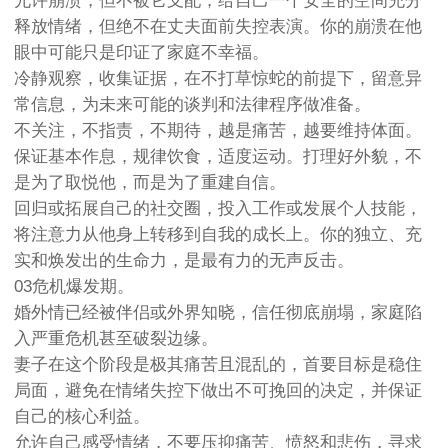
允许崩溃，但不被它支配，给自己一个安全的空间充分
释放情绪，但绝不在丈夫面前失控表演。你的崩溃在他
眼中可能只是印证了家庭不幸福。
冷静观察，收集证据，在不打草惊蛇的前提下，留意异
常信息，为未来可能的谈判和法律程序做准备。
不关注，不指责，不期待，越是痛苦，越要维持体面。
保证基本作息，规律饮食，适度运动。打理好外貌，不
是为了取悦他，而是为了重建自信。
回归或拓展自己的社交圈，投入工作或发展个人技能，
将注意力从他身上转移到自我的成长上。你的独立、充
实和焕发出的生命力，是最有力的无声反击。
03危机爆发期。
婚外情已经被伴侣或外界知晓，信任彻底崩塌，家庭陷
入严重危机甚至破裂边缘。
妻子在这个阶段是极其痛苦且混乱的，首要目标是稳住
局面，避免在情绪失控下做出不可挽回的决定，并保证
自己的核心利益。
允许自己感受情绪，不要压抑痛苦、愤怒和悲伤，寻求