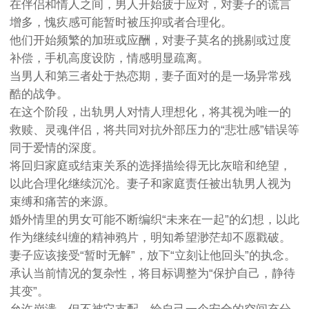
在伴侣和情人之间，男人开始疲于应对，对妻子的谎言
增多，愧疚感可能暂时被压抑或者合理化。
他们开始频繁的加班或应酬，对妻子莫名的挑剔或过度
补偿，手机高度设防，情感明显疏离。
当男人和第三者处于热恋期，妻子面对的是一场异常残
酷的战争。
在这个阶段，出轨男人对情人理想化，将其视为唯一的
救赎、灵魂伴侣，将共同对抗外部压力的“悲壮感”错误等
同于爱情的深度。
将回归家庭或结束关系的选择描绘得无比灰暗和绝望，
以此合理化继续沉沦。妻子和家庭责任被出轨男人视为
束缚和痛苦的来源。
婚外情里的男女可能不断编织“未来在一起”的幻想，以此
作为继续纠缠的精神鸦片，明知希望渺茫却不愿戳破。
妻子应该接受“暂时无解”，放下“立刻让他回头”的执念。
承认当前情况的复杂性，将目标调整为“保护自己，静待
其变”。