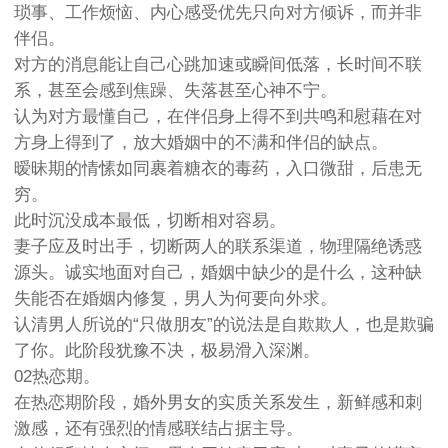
琐事、工作烦恼、内心感受优先只向对方倾诉，而并非
伴侣。
对方的消息能让自己心跳加速或瞬间低落，长时间不联
系，甚至会感到焦躁、失落甚至心神不宁。
认为对方最懂自己，在伴侣身上得不到共鸣和慰藉在对
方身上得到了，放大婚姻中的不满和伴侣的缺点。
暧昧期的情愫如同裹着糖衣的毒药，入口微甜，后患无
穷。
此时沉没成本最低，切断相对容易。
妻子应及时出手，切断两人的联系渠道，物理隔绝诱惑
源头。诚实地面对自己，婚姻中缺少的是什么，这种缺
失能否在婚姻内修复，男人为何要向外求。
认清男人所说的“只做朋友”的说法是自欺欺人，也是欺骗
了你。此阶段犹豫不决，极易滑入深渊。
02热恋期。
在热恋期阶段，婚外男女的实质关系发生，新鲜感和刺
激感，还有强烈的情感联结占据主导。