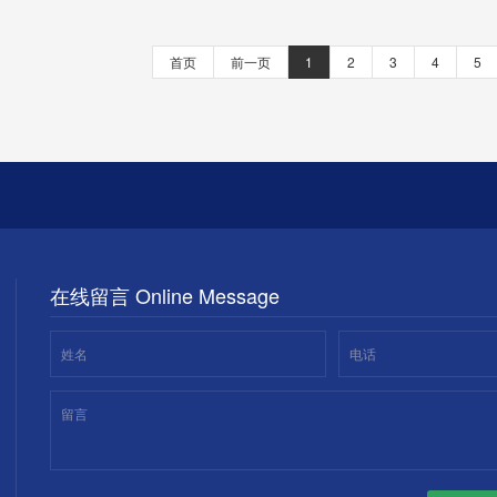
容
是先反思？
首页
前一页
1
2
3
4
5
在线留言 Online Message
姓名
电话
留言