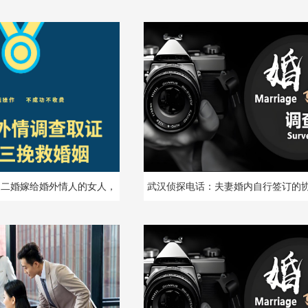
：二婚嫁给婚外情人的女人，
武汉侦探电话：夫妻婚内自行签订的
间就分道扬镳，太可悲了
有效