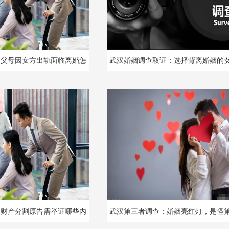
：父母因女方出轨面临离婚怎
武汉婚姻调查取证：选择背离婚姻的
样解决
后究竟会不会心生懊悔
：财产分割原告需举证哪些内
武汉第三者调查：婚姻亮红灯，是怪