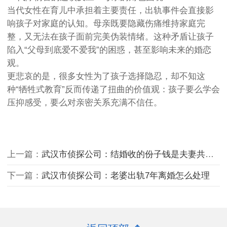
当代女性在育儿中承担着主要责任，出轨事件会直接影
响孩子对家庭的认知。母亲既要隐藏伤痛维持家庭完
整，又无法在孩子面前完美伪装情绪。这种矛盾让孩子
陷入“父母到底爱不爱我”的困惑，甚至影响未来的婚恋
观。
更悲哀的是，很多女性为了孩子选择隐忍，却不知这
种“牺牲式教育”反而传递了扭曲的价值观：孩子要么学会
压抑感受，要么对亲密关系充满不信任。
上一篇：
武汉市侦探公司：结婚收的份子钱是夫妻共同财产吗
下一篇：
武汉市侦探公司：老婆出轨7年离婚怎么处理