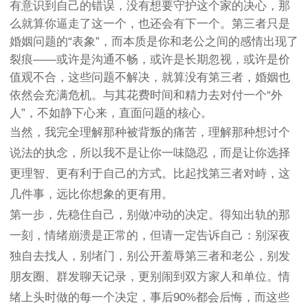
有意识到自己的错误，没有想要守护这个家的决心，那
么就算你逼走了这一个，也还会有下一个。第三者只是
婚姻问题的“表象”，而本质是你和老公之间的感情出现了
裂痕——或许是沟通不畅，或许是长期忽视，或许是价
值观不合，这些问题不解决，就算没有第三者，婚姻也
依然会充满危机。与其花费时间和精力去对付一个“外
人”，不如静下心来，直面问题的核心。
当然，我完全理解那种被背叛的痛苦，理解那种想讨个
说法的执念，所以我不是让你一味隐忍，而是让你选择
更理智、更有利于自己的方式。比起找第三者对峙，这
几件事，远比你想象的更有用。
第一步，先稳住自己，别做冲动的决定。得知出轨的那
一刻，情绪崩溃是正常的，但请一定告诉自己：别深夜
独自去找人，别堵门，别公开羞辱第三者和老公，别发
朋友圈、群发聊天记录，更别闹到双方家人和单位。情
绪上头时做的每一个决定，事后90%都会后悔，而这些