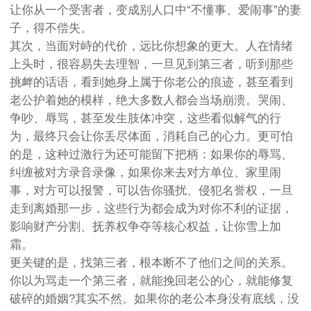
让你从一个受害者，变成别人口中“不懂事、爱闹事”的妻
子，得不偿失。
其次，当面对峙的代价，远比你想象的更大。人在情绪
上头时，很容易失去理智，一旦见到第三者，听到那些
挑衅的话语，看到她身上属于你老公的痕迹，甚至看到
老公护着她的模样，绝大多数人都会当场崩溃。哭闹、
争吵、辱骂，甚至发生肢体冲突，这些看似解气的行
为，最终只会让你丢尽体面，消耗自己的心力。更可怕
的是，这种过激行为还可能留下把柄：如果你的辱骂、
纠缠被对方录音录像，如果你来去对方单位、家里闹
事，对方可以报警，可以告你骚扰、侵犯名誉权，一旦
走到离婚那一步，这些行为都会成为对你不利的证据，
影响财产分割、抚养权争夺等核心权益，让你雪上加
霜。
更关键的是，找第三者，根本断不了他们之间的关系。
你以为骂走一个第三者，就能挽回老公的心，就能修复
破碎的婚姻?其实不然。如果你的老公本身没有底线，没