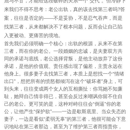
屈与不甘，才能给这段破碎的关系一个“交代”。但冷静下
来我们不得不思考：老公出轨，真的该去找第三者吗?答
案，往往是否定的——不是妥协，不是忍气吞声，而是
找第三者，从来都解决不了根本问题，反而会让自己陷
入更被动、更痛苦的境地。
首先我们必须明确一个核心：出轨的根源，从来不在第
三者，而在你的老公。一段婚姻的忠诚，是夫妻双方共
同的承诺与底线，老公选择背叛，是他主动放弃了这份
承诺，是他的价值观、责任感出现了偏差，主责永远在
他身上。很多妻子去找第三者，本质上是想找一个“情绪
出口”，想把所有的愤怒都倾泻在这个“破坏者”身上，可
到头来，往往变成两个女人的互相撕扯：你骂她不知廉
耻，她辩自己情非得已，甚至会反过来嘲讽你留不住自
己的老公。更可笑的是，这种对峙往往会“倒逼”你的老
公，让他产生“保护欲”——一边是歇斯底里、当众失态的
妻子，一边是看似“柔弱无辜”的第三者，他很可能会下意
识地站在第三者那边，甚至为了维护第三者而指责你，