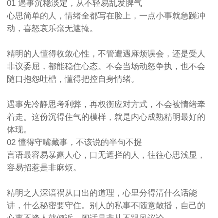
01 遇事沉稳淡定，从不轻易乱发脾气
心思简单的人，情绪全都写在脸上，一点小事就急躁冲
动，喜怒哀乐毫无遮掩。
精明的人懂得收敛心性，不管遭遇麻烦误会，还是受人
非议委屈，都能稳住心态。不会当场动怒争执，也不会
随口抱怨吐槽，懂得把控自身情绪。
遇事先冷静思考利弊，再权衡应对方式，不会被情绪牵
着走。这份沉得住气的模样，就是内心成熟精明最好的
体现。
02 懂得守嘴藏事，不该说的半句不提
言语最容易暴露人心，口无遮拦的人，往往心思浅显，
容易招惹是非麻烦。
精明之人深谙祸从口出的道理，心里分得清什么话能
讲，什么秘密要守住。别人的私事不随意散播，自己的