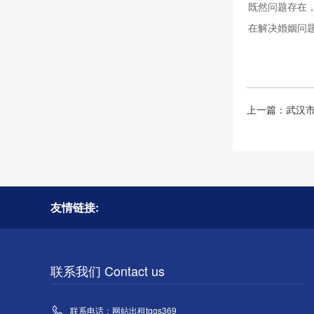
既然问题存在
在解决婚姻问
上一篇：
武汉
友情链接:
联系我们 Contact us
联系电话：网站出租tggs369