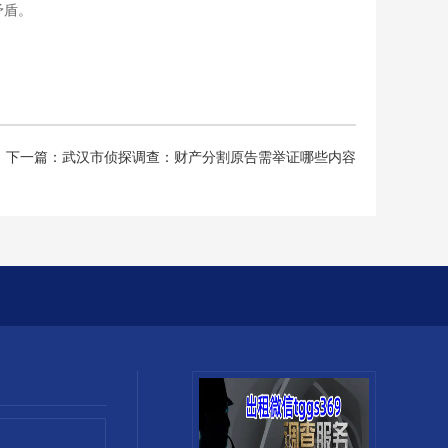
矛盾。
下一篇：
武汉市侦探调查：财产分割原告需举证哪些内容