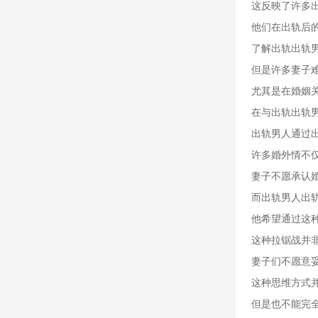
这反映了许多
他们在出轨后
了解出轨出轨
但是许多妻子
尤其是在婚姻
在与出轨出轨
出轨男人通过
许多婚外情不
妻子不愿承认
而出轨男人出
他希望通过这
这种拉锯战并
妻子们不愿意
这种思维方式
但是也不能完