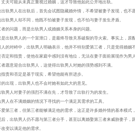
，丈夫可能从未真正重视过婚姻，这才导致他如此公开地出轨。
数出轨男人在出轨后，首先会试图隐藏婚外情，不希望被妻子发现，也不
的出轨男人却不同，他既不怕被妻子发现，也不怕与妻子发生矛盾。
三者的问题，而是出轨男人或婚姻关系本身的问题。
只是出轨男人的一个宣泄口，是最终导致关系破裂的导火索。事实上，原
男人的对峙中，出轨男人明确表示，他并不特别爱第三者，只是觉得婚姻
是否定和指责，使他在家庭中感到没有地位，无法在妻子面前展现作为男
三者愿意迎合出轨男人，这使得出轨男人对她的强势感到不满。
的指责和否定是基于现实，希望他能有所进步。
者的出现，出轨男人也不会对她有如此大的意见。
出轨男人对妻子的强烈不满在先，才导致了出轨行为的发生。
轨男人在不满婚姻的情况下寻找的一个满足其需求的工具。
不爱第三者，但第三者能够满足他的需求，这正是许多婚外情的基本模式
现后，出轨男人仍不愿与第三者分手，甚至以离婚娶第三者来威胁妻子，
子改变以满足他的需求。