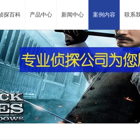
侦探百科
产品中心
新闻中心
案例内容
联系