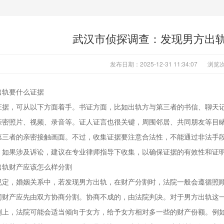
武汉市侦探调查：发现男方出
发布日期：2025-12-31 11:34:07
浏览次
出轨要什么证据
证据，可从以下方面着手。书证方面，比如出轨方与第三者的书信、聊天
亲密照片、视频、录音等。证人证言也很关键，周围邻居、共同朋友等目
第三者的亲密接触画面。不过，收集证据要注意合法性，不能通过非法手
。如果涉及诉讼，建议在专业律师指导下收集，以确保证据的有效性和证
出轨财产应该怎么样分割
规定，婚姻关系中，若发现男方出轨，在财产分割时，法院一般会遵循照
同财产应先由双方协商分割。协商不成的，由法院判决。对于男方出轨这
例上，法院可能会适当倾向于女方，给予女方相对多一些的财产份额。例