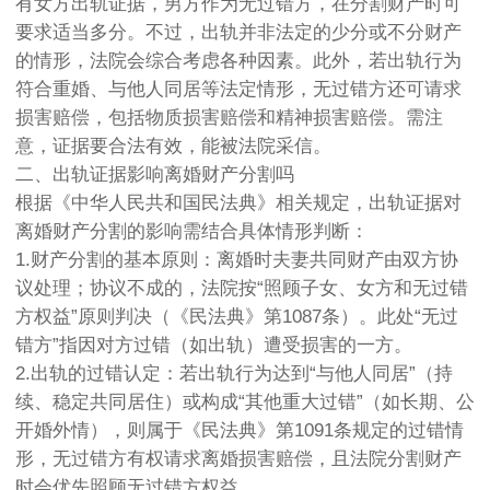
有女方出轨证据，男方作为无过错方，在分割财产时可
要求适当多分。不过，出轨并非法定的少分或不分财产
的情形，法院会综合考虑各种因素。此外，若出轨行为
符合重婚、与他人同居等法定情形，无过错方还可请求
损害赔偿，包括物质损害赔偿和精神损害赔偿。需注
意，证据要合法有效，能被法院采信。
二、出轨证据影响离婚财产分割吗
根据《中华人民共和国民法典》相关规定，出轨证据对
离婚财产分割的影响需结合具体情形判断：
1.财产分割的基本原则：离婚时夫妻共同财产由双方协
议处理；协议不成的，法院按“照顾子女、女方和无过错
方权益”原则判决（《民法典》第1087条）。此处“无过
错方”指因对方过错（如出轨）遭受损害的一方。
2.出轨的过错认定：若出轨行为达到“与他人同居”（持
续、稳定共同居住）或构成“其他重大过错”（如长期、公
开婚外情），则属于《民法典》第1091条规定的过错情
形，无过错方有权请求离婚损害赔偿，且法院分割财产
时会优先照顾无过错方权益。