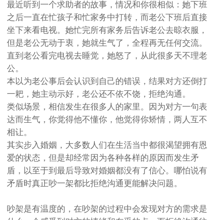
最近听到一个求助者的故事，情况和你很相似：她下班
之后一直在忙孩子和忙家务中打转，而老公下班后直接
坐下来看电视。她忙完所有家务后告诉老公去晾衣服，
但是老公无动于衷，她就生气了，全程再无任何交流。
直到老公看完电视去睡觉，她怒了，从此很多天不理老
公。
本以为老公事后会认识到自己的错误，结果对方还倒打
一耙，她主动示好，老公还不依不饶，拒绝沟通。
类似场景，相信发生在很多人的家里。因为对方一句表
达而生气，你觉得他不懂你，他觉得你矫情，两人互不
相让。
其实步入婚姻，大多数人们在生活当中都很渴望拥有恩
爱的状态，但是却经常因为各种各样的原因而发生矛
盾，以至于到最后导致对婚姻都没有了信心。哪怕说有
矛盾时真正吵一架都比拒绝沟通更能解决问题。
吵架是有温度的，在吵架的过程中会发现对方的需求是