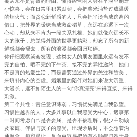
期从来不是背叛的理由。懂得经营的人会在平淡里制造
小惊喜，会在日常里积累默契，会把柴米油盐过成温暖
的烟火气；而贪恋新鲜感的人，只会把平淡当成逃离的
借口，把外界的暧昧当成救命稻草，永远在追逐下一次
心动，却从来不肯为一段关系扎根。她们就像永远长不
大的孩子，总觉得外面的世界更精彩，却忘了所有的新
鲜感都会褪去，所有的浪漫都会回归琐碎。
你仔细观察就会发现，这类女人的朋友圈里永远有发不
完的自拍、晒不完的下午茶、接不完的异性邀约。她们
不是真的热爱生活，而是需要通过外界的关注和赞美，
来填补内心的空虚。婚姻里的陪伴对她们来说太沉重、
太漫长，远不如陌生人的一句“你真漂亮”来得直接、来得
刺激。
第二个共性：责任意识薄弱，习惯优先满足自我欲望。
习惯性越界的人，大多凡事以自我感受为中心，遇事第
一时间考虑自己是否委屈、是否不被理解，很少主动顾
及家庭、伴侣与孩子的感受。出现矛盾时，不会想着沟
通磨合、包容退让，反而更容易把所有不顺都归咎于身