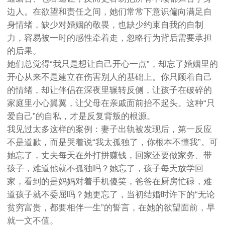
边人。在欲望和责任之间，她们常常下意识偏向满足自
身情绪，缺少对婚姻的敬畏，也缺少约束自我的自制
力，容易被一时的感性牵着走，忽略行为背后需要承担
的后果。
她们总觉得“我只是想让自己开心一点”，却忘了婚姻里的
开心从来不是建立在伤害别人的基础上。你只顾着自己
的情绪，却让伴侣在深夜里辗转反侧，让孩子在破碎的
家庭里小心翼翼，让父母在亲戚面前抬不起头。这种“只
爱自己”的自私，才是反复背叛的根源。
我见过太多这样的案例：妻子出轨被发现后，第一反应
不是道歉，而是哭着说“我太孤独了，你根本不懂我”。可
她忘了，丈夫每天在外打拼赚钱，回家还要做家务、带
孩子，难道他就不孤独吗？她忘了，孩子每天放学回
家，看到的是妈妈对着手机傻笑，爸爸在厨房忙碌，难
道孩子就不委屈吗？她更忘了，当初结婚时许下的“无论
贫穷富贵，都要相伴一生”的誓言，在她的欲望面前，早
就一文不值。