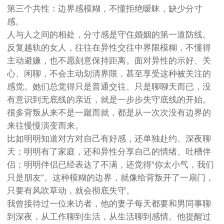
第三个共性：边界感模糊，不懂拒绝暧昧，缺少分寸
感。
人与人之间的相处，分寸感是守住婚姻的第一道防线。
反复越轨的女人，往往在异性交往中界限模糊，不懂得
主动避嫌，也不愿刻意保持距离。面对异性的示好、关
心、闲聊，不会主动划清界限，甚至享受这种被关注的
感觉。她们总觉得只是普通交往、只是聊聊天而已，没
有意识到无底线的亲近，就是一步步失守底线的开始。
很多背叛从来不是一蹴而就，都是从一次次没有边界的
来往慢慢演变而来。
比如明明知道对方对自己有好感，还单独赴约、深夜聊
天；明明有了家庭，还和异性分享自己的情绪、吐槽伴
侣；明明伴侣已经表达了不满，还觉得“你太小气，我们
只是朋友”。这种模糊的边界，就像给背叛开了一扇门，
只要有风吹草动，就会彻底失守。
我曾接待过一位来访者，他的妻子每天都要和男同事聊
到深夜，从工作聊到生活，从生活聊到感情。他提醒过