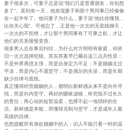
妻子很多次，可妻子总是说“我们只是普通朋友，你别想
多了”。直到有一天，他发现妻子和那个男同事已经偷偷
在一起半年了。他问妻子为什么，妻子说“他比你懂我，
比你关心我”。可他忘了，正是他一次次的无底线聊天，
一次次的不拒绝，才让那个男同事有了可乘之机，才让
他们的关系慢慢变质。
很多男人总在事后纠结，为什么对方明明有家庭，却依
旧一次次选择犯错。其实答案早已藏在这三点共性里：
不是外界诱惑太强，而是自身定力不足；不是婚姻太过
平淡，而是内心不愿坚守；不是偶尔的失误，而是长期
缺少自律与底线。
真正懂得经营婚姻的人，都明白新鲜感从来不是向外寻
找，而是向内坚守。再好的暧昧滤镜，终究抵不过长久
的责任；再心动的短暂温柔，也撑不起一地琐碎的生
活。新鲜感是本能，而懂得克制与坚守，才是成年人最
高级的自律。
也想提醒所有身处婚姻中的人：识人不能只看一时的温