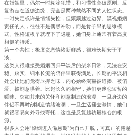
在婚姻里，偶尔一时糊涂犯错，和习惯性突破原则、反
复游走在道德边缘，完全是两种截然不同的人性状态。
一时失足或许是情绪失控，但频频越过边界、漠视婚姻
责任的人，往往不是偶然冲动，而是骨子里的思维模
式、性格短板早就埋下了隐患，她们身上通常有着高度
相似的特质。
第一个共性：极度贪恋情绪新鲜感，很难长期安于平
淡。
这类人很难接受婚姻回归平淡后的柴米日常，无法在安
稳、踏实、细水长流的陪伴里获得满足。长期的平淡相
处会让她们觉得压抑乏味，内心始终渴望被追捧、被偏
爱、被刻意哄着。比起长久的相守，她们更迷恋短暂的
暧昧、突如其来的关怀和刻意制造的浪漫。一旦身边的
伴侣不再时刻制造情绪波澜，一旦生活褪去激情，她们
就很容易向外寻找寄托，这也是反复越轨最核心的根
源。
很多人会用“婚姻进入倦怠期”为自己开脱，可真正的倦怠