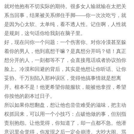
就对他抱有不切实际的期待。很多女人输就输在太把关
系当回事，结果被关系绑住手脚——你一次次吃亏，就
是因为心太软、太单纯，看不透人性。记住啊，人性就
是规则，这句话你给我刻在脑子里。
好，现在问你一个问题：一个伤害你、对你冷漠甚至躲
着你的男人，他到底想干嘛？是真想分开吗？错！真正
想分开的人，一刻都等不了，会直接甩话或者协议拍你
脸上。冷漠和回避的背后，其实是他想让你听话、让你
妥协。千万别陷入那种误区，觉得他搞事情就是想离
开。根本不是！他更希望你能服软，能被他拿捏，希望
你按他的剧本过日子。
所以如果你想翻盘，想让他也尝尝难受的滋味，把主动
权抓回来，可以用一个小技巧：点破他做的事，但别指
责别抱怨。让他觉得，你知道了，却一点都不急。他潜
意识里会觉得，你发现之后一定会崩溃、大吵大闹、骂