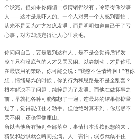
个没完。但如果你偏偏一点情绪都没有，冷静得像没事
人——这才是最吓人的。一个人对另一个人感到害怕，
从来不是因为对方发疯发泄，而是明明知道自己干了亏
心事，对方却淡定得让人心里发毛。
你问问自己，要是遇到这种人，是不是会觉得后背发
凉？只有没底气的人才又哭又闹。以静制动，才是你现
在最该用的策略。你可能会说：“我憋不住情绪啊！”但你
想，情绪爆炸的时候，你的行为和思路是不是全乱套？
根本解决不了问题，纯粹是为了发泄。而他在做坏事之
前，早就把各种可能都想了一遍，连最坏的结果都掂量
过了，觉得能扛住才动手。但他绝对算不到，你居然不
哭不闹，还稳得像座山。
所以当他所有预判全部落空，事情根本没按他想的来，
猜疑和恐惧就会瞬间拉满。人一害怕，弱点就藏不住