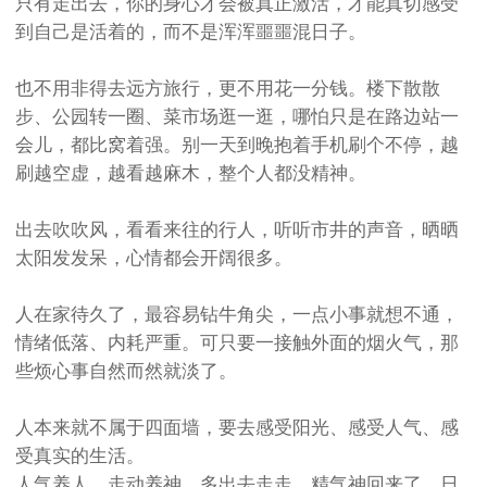
只有走出去，你的身心才会被真正激活，才能真切感受
到自己是活着的，而不是浑浑噩噩混日子。
也不用非得去远方旅行，更不用花一分钱。楼下散散
步、公园转一圈、菜市场逛一逛，哪怕只是在路边站一
会儿，都比窝着强。别一天到晚抱着手机刷个不停，越
刷越空虚，越看越麻木，整个人都没精神。
出去吹吹风，看看来往的行人，听听市井的声音，晒晒
太阳发发呆，心情都会开阔很多。
人在家待久了，最容易钻牛角尖，一点小事就想不通，
情绪低落、内耗严重。可只要一接触外面的烟火气，那
些烦心事自然而然就淡了。
人本来就不属于四面墙，要去感受阳光、感受人气、感
受真实的生活。
人气养人，走动养神，多出去走走，精气神回来了，日