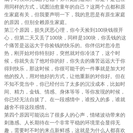
用同样的方式，试图治愈童年的自己？这两个点都和原
生家庭有关，但我要声明一下，我的意思是有原生家庭
的原因，但别全赖原生家庭。
第三个原因，损失厌恶心理，你今天捡到100块钱很开
心，但第二天又丢了100块，同样是100块，你丢钱的这
个痛苦是远远大于你捡钱的快乐的。你伴侣对忽冷忽
热，刚开始对你特别好，突然就对你冷淡了，这个时
候，你就失去了他对你的好，你失去的痛苦远远大于你
得到快乐，那这时候，你很可能干的一件事就是加大对
他的投入，用对他好的方式，让他重新的对你好。但在
不知不觉当中，你已经付出了太多的沉没成本，比如时
间、精力，金钱、情感、身体等等，等你发现的时候，
你已经无法自拔了。在一段感情中，谁投入的多，谁就
越舍不得这段感情。
第四个原因可能说出了很多人的心声，情绪波动带来的
刺激感。人长期待在一个非常平稳的环境里会显得无
趣，需要时不时的来点新鲜感，这就是为什么人都喜欢