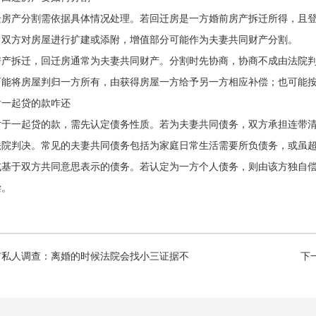
迁房产分割需依据具体情况处理。若回迁房是一方婚前房产拆迁所得，且
，双方对房屋进行扩建或添附，增值部分可能作为夫妻共同财产分割。
房产拆迁，回迁房通常为夫妻共同财产。分割时先协商，协商不成由法院
可能将房屋判归一方所有，由获得房屋一方给予另一方相应补偿；也可能
后一起贷的款咋还
对于一起贷的款，需先认定债务性质。若为夫妻共同债务，双方承担连带
法院判决。常见的夫妻共同债务包括为家庭日常生活需要所负债务，或虽
或基于双方共同意思表示的债务。若认定为一方个人债务，则由该方独自
偿。
市私人调查：离婚的时候法院会找小三证据不
下