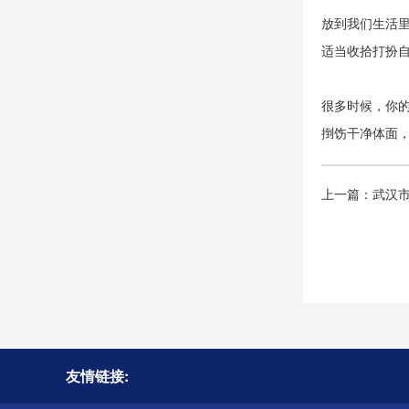
放到我们生活
适当收拾打扮
很多时候，你
捯饬干净体面
上一篇：
武汉
友情链接: