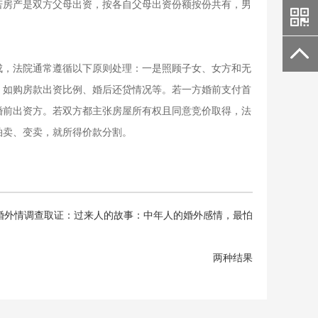
若房产是双方父母出资，按各自父母出资份额按份共有，男
成，法院通常遵循以下原则处理：一是照顾子女、女方和无
，如购房款出资比例、婚后还贷情况等。若一方婚前支付首
婚前出资方。若双方都主张房屋所有权且同意竞价取得，法
拍卖、变卖，就所得价款分割。
婚外情调查取证：过来人的故事：中年人的婚外感情，最怕
两种结果