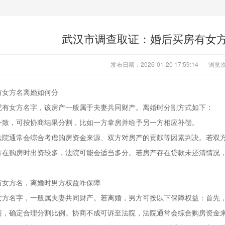
武汉市调查取证：婚后买房有女
发布日期：2026-01-20 17:59:14
浏览次
有女方名离婚如何分
记有女方名字，该房产一般属于夫妻共同财产。离婚时分割方式如下：
一致，可按协商结果分割，比如一方拿房并给予另一方相应补偿。
法院通常会综合考虑购房资金来源、双方对房产的贡献等因素判决。若双
方在购房时出资较多，法院可能会适当多分。若房产存在贷款未还清情况
有女方名，离婚时男方权益咋保障
女方名字，一般属夫妻共同财产。若离婚，男方可按以下保障权益：首先
商，确定合理分割比例。协商不成可诉至法院，法院通常会综合购房资金