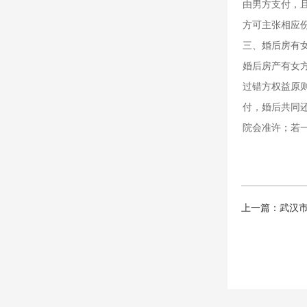
由男方支付，
方可主张相应
三、婚后房有
婚后房产有女
过错方权益原
付，婚后共同
院会准许；若
上一篇：
武汉