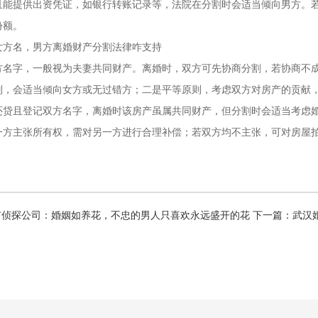
且能提供出资凭证，如银行转账记录等，法院在分割时会适当倾向男方。
份额。
女方名，男方离婚财产分割法律咋支持
方名字，一般视为夫妻共同财产。离婚时，双方可先协商分割，若协商不
则，会适当倾向女方或无过错方；二是平等原则，考虑双方对房产的贡献
还贷且登记双方名字，离婚时该房产虽属共同财产，但分割时会适当考虑
一方主张所有权，需对另一方进行合理补偿；若双方均不主张，可对房屋
市侦探公司：婚姻如养花，不忠的男人只喜欢永远盛开的花
下一篇：
武汉