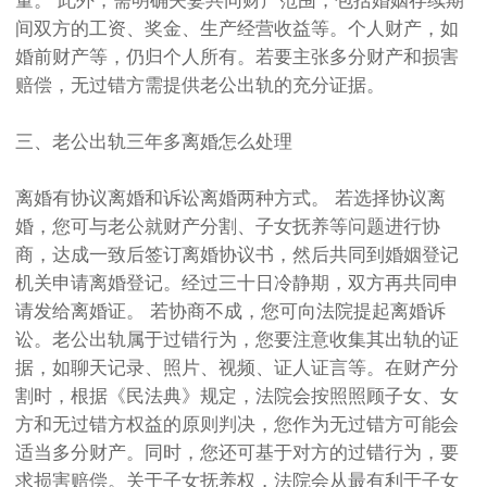
量。 此外，需明确夫妻共同财产范围，包括婚姻存续期
间双方的工资、奖金、生产经营收益等。个人财产，如
婚前财产等，仍归个人所有。若要主张多分财产和损害
赔偿，无过错方需提供老公出轨的充分证据。
三、老公出轨三年多离婚怎么处理
离婚有协议离婚和诉讼离婚两种方式。 若选择协议离
婚，您可与老公就财产分割、子女抚养等问题进行协
商，达成一致后签订离婚协议书，然后共同到婚姻登记
机关申请离婚登记。经过三十日冷静期，双方再共同申
请发给离婚证。 若协商不成，您可向法院提起离婚诉
讼。老公出轨属于过错行为，您要注意收集其出轨的证
据，如聊天记录、照片、视频、证人证言等。在财产分
割时，根据《民法典》规定，法院会按照照顾子女、女
方和无过错方权益的原则判决，您作为无过错方可能会
适当多分财产。同时，您还可基于对方的过错行为，要
求损害赔偿。关于子女抚养权，法院会从最有利于子女