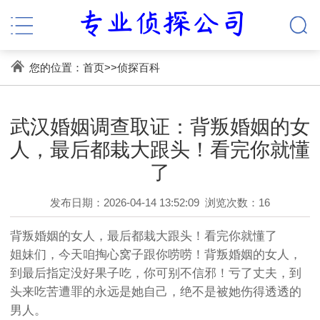
您的位置：
首页
>>
侦探百科
武汉婚姻调查取证：背叛婚姻的女
人，最后都栽大跟头！看完你就懂
了
发布日期：2026-04-14 13:52:09
浏览次数：16
背叛婚姻的女人，最后都栽大跟头！看完你就懂了
姐妹们，今天咱掏心窝子跟你唠唠！背叛婚姻的女人，
到最后指定没好果子吃，你可别不信邪！亏了丈夫，到
头来吃苦遭罪的永远是她自己，绝不是被她伤得透透的
男人。