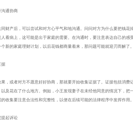
行沟通协商
共同财产后，可以尝试和对方心平气和地沟通。问问对方为什么要把钱花
老人看病上，这可能是出于家庭的需要。在沟通时，要注意表达自己的感
一个新的家庭理财计划，以后花钱都商量着来，那问题可能就迎刃而解了
证据
效果，或者对方不愿意好好协商，那就要开始收集证据了。证据包括消费
，以及花在了什么地方。例如，小王发现妻子在未经他同意的情况下，把
据的收集要注意合法性和完整性，以便在后续可能的法律程序中发挥作用
院提起诉讼