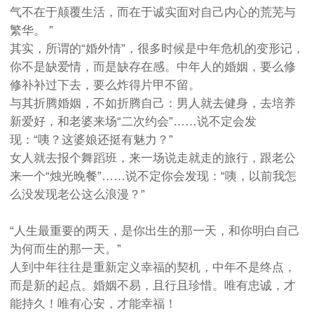
气不在于颠覆生活，而在于诚实面对自己内心的荒芜与
繁华。 ”
其实，所谓的“婚外情”，很多时候是中年危机的变形记，
你不是缺爱情，而是缺存在感。中年人的婚姻，要么修
修补补过下去，要么炸得片甲不留。
与其折腾婚姻，不如折腾自己：男人就去健身，去培养
新爱好，和老婆来场“二次约会”……说不定会发
现：“咦？这婆娘还挺有魅力？”
女人就去报个舞蹈班，来一场说走就走的旅行，跟老公
来一个“烛光晚餐”……说不定你会发现：“咦，以前我怎
么没发现老公这么浪漫？”
“人生最重要的两天，是你出生的那一天，和你明白自己
为何而生的那一天。”
人到中年往往是重新定义幸福的契机，中年不是终点，
而是新的起点。婚姻不易，且行且珍惜。唯有忠诚，才
能持久！唯有心安，才能幸福！