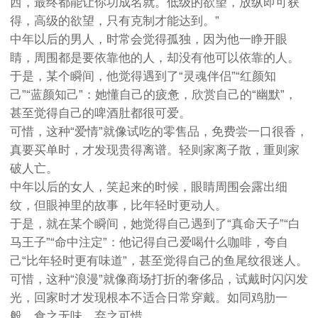
西，最终都能让你功成名就。低级的欲望，放纵即可获
得，高级的欲望，只有克制才能达到。”
中年以后的男人，时常会觉得孤独，因为他一睁开眼
睛，周围都是要依靠他的人，却没有他可以依靠的人。
于是，某个瞬间，他觉得遇到了“灵魂伴侣”“红颜知
己”“蓝颜知己”：她懂自己的疲惫，欣赏自己的“幽默”，
甚至觉得自己的啤酒肚都很可爱。
可惜，这种“爱情”就像试吃的零售品，免费尝一口很香，
真要买单时，才发现贵得离谱。轻则家离子散，重则家
破人亡。
中年以后的女人，笑起来的时候，眼睛周围会露出细
纹，但眼神里的故事，比年轻时更动人。
于是，就在某个瞬间，她觉得自己遇到了“真命天子”“白
马王子”“命中注定”：他记得自己爱喝什么咖啡，夸自
己“比年轻时更有味道”，甚至觉得自己的鱼尾纹很迷人。
可惜，这种“浪漫”就像商场打折的奢侈品，试戴时闪闪发
光，回家时才发现根本不适合日常穿戴。如同鸡肋一
般，食之无味，弃之可惜。