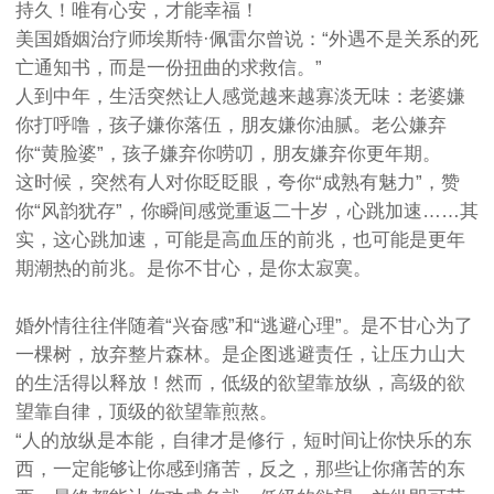
持久！唯有心安，才能幸福！
美国婚姻治疗师埃斯特·佩雷尔曾说：“外遇不是关系的死
亡通知书，而是一份扭曲的求救信。”
人到中年，生活突然让人感觉越来越寡淡无味：老婆嫌
你打呼噜，孩子嫌你落伍，朋友嫌你油腻。老公嫌弃
你“黄脸婆”，孩子嫌弃你唠叨，朋友嫌弃你更年期。
这时候，突然有人对你眨眨眼，夸你“成熟有魅力”，赞
你“风韵犹存”，你瞬间感觉重返二十岁，心跳加速……其
实，这心跳加速，可能是高血压的前兆，也可能是更年
期潮热的前兆。是你不甘心，是你太寂寞。
婚外情往往伴随着“兴奋感”和“逃避心理”。是不甘心为了
一棵树，放弃整片森林。是企图逃避责任，让压力山大
的生活得以释放！然而，低级的欲望靠放纵，高级的欲
望靠自律，顶级的欲望靠煎熬。
“人的放纵是本能，自律才是修行，短时间让你快乐的东
西，一定能够让你感到痛苦，反之，那些让你痛苦的东