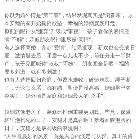
你以为婚外情是“第二春”，结果发现其实是“倒春寒”。原
本安稳的家开始摇摇欲坠，幸福的婚姻岌岌可危。
原配的眼神从“嫌弃”升级成“审视”； 孩子看你的表情充
满“不解”；亲戚朋友眼神里尽是“同情”。
有人选择离婚，奔赴“爱情”。结果发现：新欢也会变成旧
爱，激情退去后，矛盾一点儿也不少；前任分走一半财
产，孩子见面喊你“叔叔”“阿姨”； 朋友圈全是晒幸福的，
要多刺激，就有多刺激！
也有人选择回归家庭，但覆水难收，破镜难圆。绳子断
了，无论怎么系，都有结。即便是没离婚，婚姻早已名
存实亡。婚外情是家庭和婚姻最大的“杀手”。
婚姻就像老房子，装修比推倒重建更划算。毕竟，保温
杯里泡枸杞的日子，安稳才是真香啊！敷着面膜泡脚的
日子，安稳才是最高级的浪漫啊！
“人生最曼妙的风景，竟是内心的淡定与从容。真正的勇