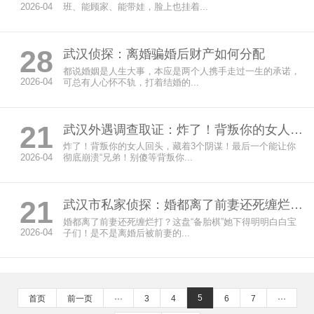
2026-04
班、能顾家、能带娃，脸上也挂着...
28
武汉侦探：离婚骗婚后财产如何分配
都说婚姻是人生大事，本应是两个人携手走过一生的承诺，
2026-04
可总有人心怀不轨，打着结婚的...
21
武汉外遇调查取证：炸了！背叛你的女人回头，藏着3个阴谋！最后一个能让你彻底崩溃
炸了！背叛你的女人回头，藏着3个阴谋！最后一个能让你
2026-04
彻底崩溃“兄弟！别傻等背叛你...
21
武汉市私家侦探：婚都离了前妻还死缠烂打？这盘“备胎棋”她下得明明白白
婚都离了前妻还死缠烂打？这盘“备胎棋”她下得明明白白宝
2026-04
子们！是不是离婚后被前妻的...
5
首页
前一页
···
3
4
6
7
···