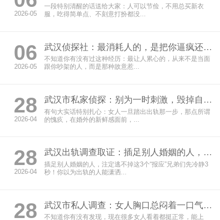
一段特别清醒的话送给大家：人可以节俭，不用总买新衣
2026-05
服，吃得简单点、不刻意打扮都没...
06
武汉侦探社：最消耗人的，是把你逼疯还装无辜的人
不知道你有没有过这种经历：最让人累心的，从来不是当面
2026-05
跟你吵架的人，而是那种故意惹...
28
武汉市私家侦探：别为一时刺激，毁掉自己整个人生
有句大实话特别扎心：女人一旦踏出出轨那一步，那点所谓
2026-04
的愧疚，在婚外的新鲜感面前，...
28
武汉出轨调查取证：插足别人婚姻的人，注定逃不掉这3个“报应”
插足别人婚姻的人，注定逃不掉这3个“报应”兄弟们先冷静3
2026-04
秒！你以为出轨的人能潇洒...
28
武汉市私人调查：女人胸口总闷着一口气，多半是心受了委屈
不知道你有没有发现，现在很多女人看着都挺正常，能上